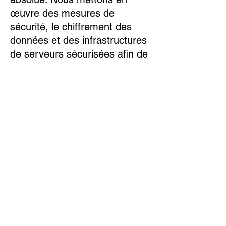
œuvre des mesures de
sécurité, le chiffrement des
données et des infrastructures
de serveurs sécurisées afin de
garantir la sécurité des
données stockées sur notre
site web.
Protection des données
Cookies
imprimer
© 2024 Christian Bieri